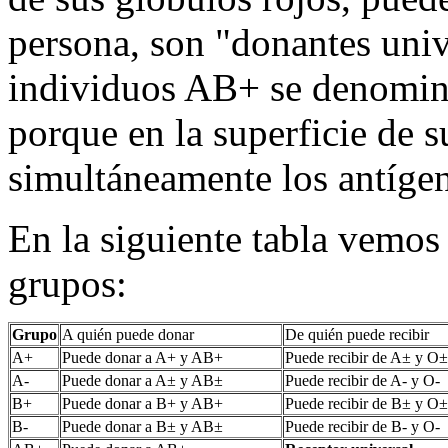
persona, son "donantes uni
individuos AB+ se denomina
porque en la superficie de s
simultáneamente los antíge
En la siguiente tabla vemos
grupos:
Grupo
A quién puede donar
De quién puede recibir
A+
Puede donar a A+ y AB+
Puede recibir de A± y O±
A-
Puede donar a A± y AB±
Puede recibir de A- y O-
B+
Puede donar a B+ y AB+
Puede recibir de B± y O±
B-
Puede donar a B± y AB±
Puede recibir de B- y O-