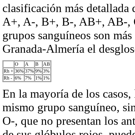
clasificación más detallada 
A+, A-, B+, B-, AB+, AB-, 
grupos sanguíneos son más r
Granada-Almería el desglose
O
A
B
AB
Rh +
36%
37%
9%
3%
Rh -
6%
7%
1%
1%
En la mayoría de los casos, 
mismo grupo sanguíneo, sin
O-, que no presentan los an
de sus glóbulos rojos, pued