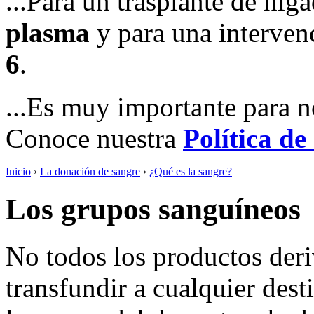
...Para un trasplante de híg
plasma
y para una intervenc
6
.
...Es muy importante para n
Conoce nuestra
Política de
Inicio
›
La donación de sangre
›
¿Qué es la sangre?
Los grupos sanguíneos
No todos los productos deri
transfundir a cualquier dest